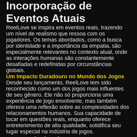
Incorporação de
Eventos Atuais
ReelLove se inspira em eventos reais, trazendo
um nível de realismo que ressoa com os
jogadores. Os temas abordados, como a busca
por identidade e a importância da empatia, são
especialmente relevantes no contexto atual, onde
as interações humanas são constantemente
desafiadas e redefinidas por circunstâncias
globais.
Um Impacto Duradouro no Mundo dos Jogos
Desde seu lançamento, ReelLove tem sido
reconhecido como um dos jogos mais influentes
de seu gênero. Ele não só proporciona uma
experiência de jogo envolvente, mas também
oferece uma reflexão sobre as complexidades dos
relacionamentos humanos. Sua capacidade de
tocar em questões reais, enquanto oferece
entretenimento de alta qualidade, solidifica seu
lugar especial na indústria de jogos.