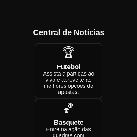
Central de Notícias
🏆
Futebol
Assista a partidas ao
vivo e aproveite as
melhores opções de
apostas.
🏀
Basquete
Entre na ação das
quadras com