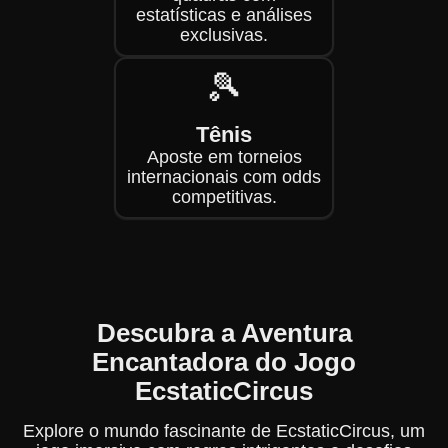
estatísticas e análises
exclusivas.
🎾
Tênis
Aposte em torneios
internacionais com odds
competitivas.
Descubra a Aventura
Encantadora do Jogo
EcstaticCircus
Explore o mundo fascinante de EcstaticCircus, um