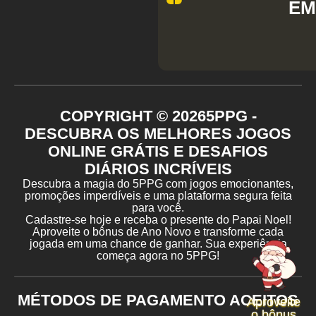
EM
COPYRIGHT ©
2026
5PPG -
DESCUBRA OS MELHORES JOGOS
ONLINE GRÁTIS E DESAFIOS
DIÁRIOS INCRÍVEIS
Descubra a magia do 5PPG com jogos emocionantes,
promoções imperdíveis e uma plataforma segura feita
para você.
Cadastre-se hoje e receba o presente do Papai Noel!
Aproveite o bônus de Ano Novo e transforme cada
jogada em uma chance de ganhar. Sua experiência
começa agora no 5PPG!
MÉTODOS DE PAGAMENTO ACEITOS
Aproveite
o bônus