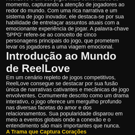
momento, capturando a atenção de jogadores ao
redor do mundo. Com uma rica narrativa e um
sistema de jogo inovador, ele destaca-se por sua
habilidade de entrelaçar assuntos atuais com a
emocionante experiência de jogar. A palavra-chave
'5PPG' refere-se ao conceito de cinco
personagens principais do jogo, que prometem
levar os jogadores a uma viagem emocional.
Introdução ao Mundo
de ReelLove
Em um cenário repleto de jogos competitivos,
ReelLove consegue se destacar por sua fusão
única de narrativas cativantes e mecânicas de jogo
envolventes. Comumente descrito como um drama
interativo, o jogo oferece um mergulho profundo
nas diversas facetas do amor e dos
relacionamentos. Sua popularidade disparou em
meio a eventos globais onde a conexão e o
entendimento são mais importantes que nunca.
A Trama que Captura Corações