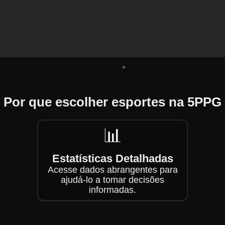
❄
❄
❄
❄
Por que escolher esportes na 5PPG
❄
📊
Estatísticas Detalhadas
Acesse dados abrangentes para
ajudá-lo a tomar decisões
informadas.