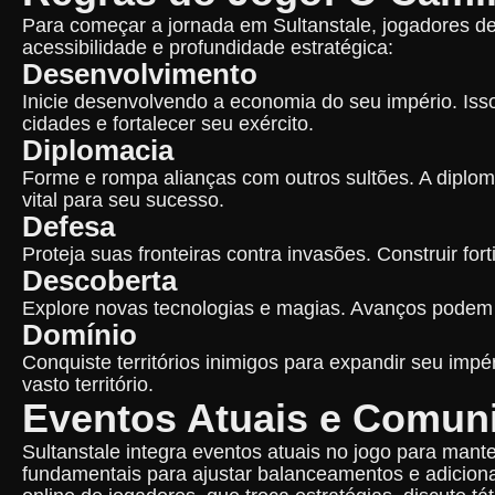
Para começar a jornada em Sultanstale, jogadores de
acessibilidade e profundidade estratégica:
Desenvolvimento
Inicie desenvolvendo a economia do seu império. Isso
cidades e fortalecer seu exército.
Diplomacia
Forme e rompa alianças com outros sultões. A diplo
vital para seu sucesso.
Defesa
Proteja suas fronteiras contra invasões. Construir fo
Descoberta
Explore novas tecnologias e magias. Avanços podem 
Domínio
Conquiste territórios inimigos para expandir seu im
vasto território.
Eventos Atuais e Comun
Sultanstale integra eventos atuais no jogo para man
fundamentais para ajustar balanceamentos e adicion