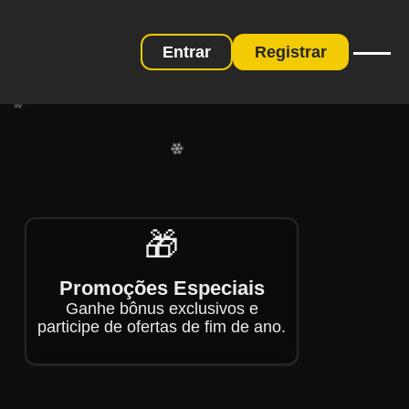
Entrar
Registrar
❄
❄
❄
🎁
❄
Promoções Especiais
Ganhe bônus exclusivos e
participe de ofertas de fim de ano.