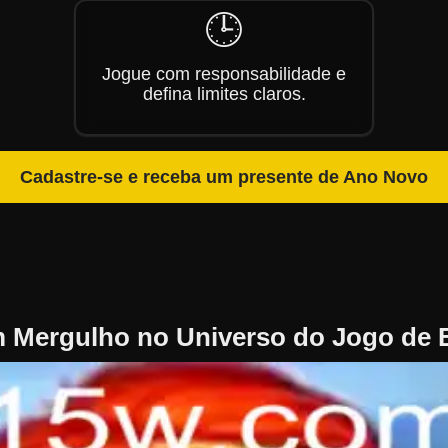
🕒
Jogue com responsabilidade e
defina limites claros.
Cadastre-se e receba um presente de Ano Novo
m Mergulho no Universo do Jogo de 