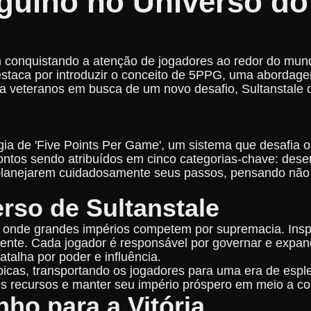
gulho no Universo do
em conquistando a atenção de jogadores ao redor do mun
 destaca por introduzir o conceito de 5PPG, uma aborda
a veteranos em busca de um novo desafio, Sultanstale of
égia de 'Five Points Per Game', um sistema que desafia
ntos sendo atribuídos em cinco categorias-chave: desen
 planejarem cuidadosamente seus passos, pensando não 
rso de Sultanstale
 onde grandes impérios competem por supremacia. Inspir
te. Cada jogador é responsável por governar e expandir
talha por poder e influência.
épicas, transportando os jogadores para uma era de espl
us recursos e manter seu império próspero em meio a co
ho para a Vitória