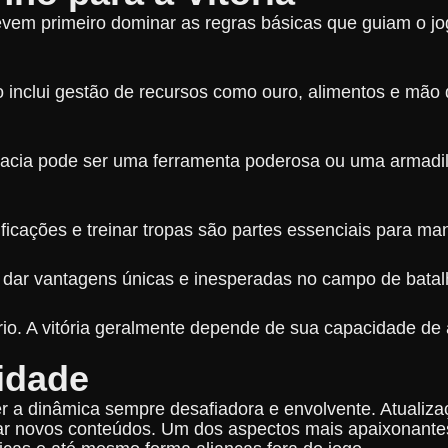
vem primeiro dominar as regras básicas que guiam o jog
 inclui gestão de recursos como ouro, alimentos e mão 
macia pode ser uma ferramenta poderosa ou uma armadil
rtificações e treinar tropas são partes essenciais para 
dar vantagens únicas e inesperadas no campo de batalha
pério. A vitória geralmente depende de sua capacidade d
idade
ter a dinâmica sempre desafiadora e envolvente. Atuali
ar novos conteúdos. Um dos aspectos mais apaixonante