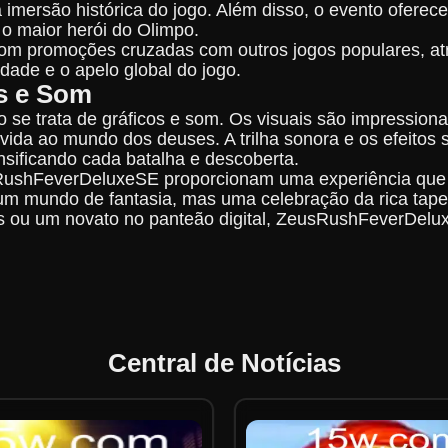
mersão histórica do jogo. Além disso, o evento oferec
 o maior herói do Olimpo.
com promoções cruzadas com outros jogos populares, at
idade e o apelo global do jogo.
os e Som
e trata de gráficos e som. Os visuais são impression
vida ao mundo dos deuses. A trilha sonora e os efeitos
nsificando cada batalha e descoberta.
sRushFeverDeluxeSE proporcionam uma experiência que r
um mundo de fantasia, mas uma celebração da rica tape
s ou um novato no panteão digital, ZeusRushFeverDelux
Central de Notícias