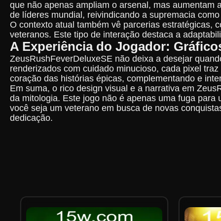
que não apenas ampliam o arsenal, mas aumentam a i
de líderes mundial, reivindicando a supremacia como
O contexto atual também vê parcerias estratégicas, 
veteranos. Este tipo de interação destaca a adaptabil
A Experiência do Jogador: Gráfic
ZeusRushFeverDeluxeSE não deixa a desejar quando s
renderizados com cuidado minucioso, cada pixel traz 
coração das histórias épicas, complementando e inte
Em suma, o rico design visual e a narrativa em Zeu
da mitologia. Este jogo não é apenas uma fuga para 
você seja um veterano em busca de novas conquista
dedicação.