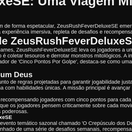
xeSE: Uma Viagem Mi
dem de forma espetacular, ZeusRushFeverDeluxeSE emerg
ma experiência imersiva, repleta de desafios e recompen
 de ZeusRushFeverDeluxe
Games, ZeusRushFeverDeluxeSE leva os jogadores a um
o é coletar tesouros e derrotar monstros mitológicos. 
ador de 'Cinco Pontos Por Golpe', destaca-se como uma 
 um Deus
to de regras projetadas para garantir jogabilidade ju
 com habilidades únicas. A missão principal é avançar p
, recompensando jogadores com cinco pontos para cada
 que os jogadores pensem criticamente sobre cada mov
s poderosas.
uxeSE
ento temático sazonal chamado 'O Crepúsculo dos Deu
panhado de uma série de desafios semanais, recompensa