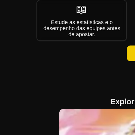
📖
Estude as estatísticas e o
desempenho das equipes antes
de apostar.
Explo