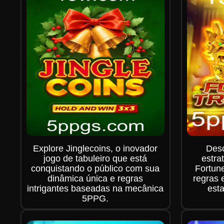
Explore Jinglecoins, o inovador
Desc
jogo de tabuleiro que está
estra
conquistando o público com sua
Fortun
dinâmica única e regras
regras 
intrigantes baseadas na mecânica
esta
5PPG.