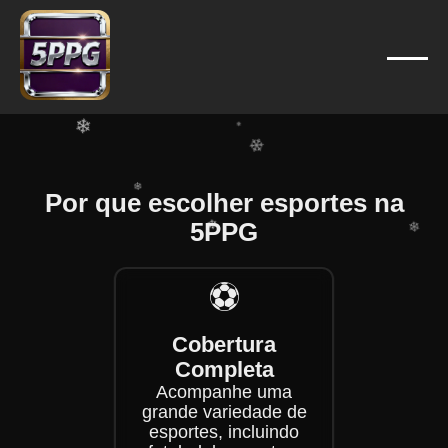
❄
❄
❄
❄
❄
❄
Por que escolher esportes na
❄
❄
❄
5PPG
❄
⚽
❄
❄
Cobertura
Completa
Acompanhe uma
grande variedade de
esportes, incluindo