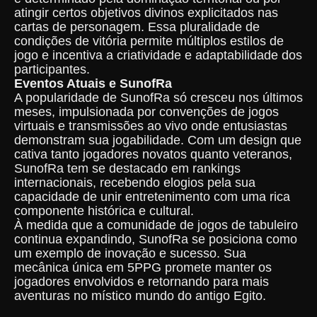
atingir certos objetivos divinos explicitados nas
cartas de personagem. Essa pluralidade de
condições de vitória permite múltiplos estilos de
jogo e incentiva a criatividade e adaptabilidade dos
participantes.
Eventos Atuais e SunofRa
A popularidade de SunofRa só cresceu nos últimos
meses, impulsionada por convenções de jogos
virtuais e transmissões ao vivo onde entusiastas
demonstram sua jogabilidade. Com um design que
cativa tanto jogadores novatos quanto veteranos,
SunofRa tem se destacado em rankings
internacionais, recebendo elogios pela sua
capacidade de unir entretenimento com uma rica
componente histórica e cultural.
À medida que a comunidade de jogos de tabuleiro
continua expandindo, SunofRa se posiciona como
um exemplo de inovação e sucesso. Sua
mecânica única em 5PPG promete manter os
jogadores envolvidos e retornando para mais
aventuras no místico mundo do antigo Egito.