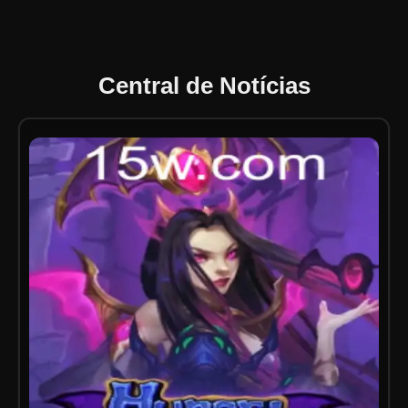
Central de Notícias