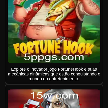
Explore o inovador jogo FortuneHook e suas
mecânicas dinâmicas que estão conquistando o
mundo do entretenimento.