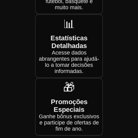
futebol, basquete e
muito mais.
📊
Estatísticas
Detalhadas
Acesse dados
abrangentes para ajudá-
lo a tomar decisões
informadas.
🎁
Promoções
Especiais
Ganhe bônus exclusivos
e participe de ofertas de
fim de ano.