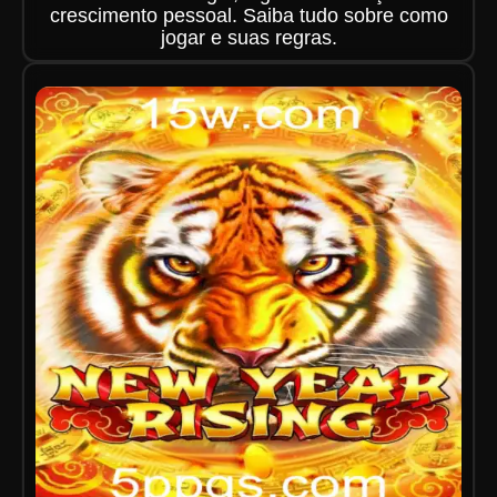
crescimento pessoal. Saiba tudo sobre como
jogar e suas regras.