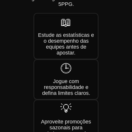
5PPG.
📖
Estude as estatísticas e
o desempenho das
equipes antes de
apostar.
🕒
Jogue com
responsabilidade e
defina limites claros.
💡
Aproveite promoções
sazonais para