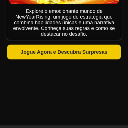
Explore o emocionante mundo de
NewYearRising, um jogo de estratégia que
combina habilidades únicas e uma narrativa
envolvente. Conheça suas regras e como se
destacar no desafio.
Jogue Agora e Descubra Surpresas