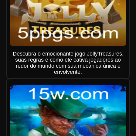
Descubra o emocionante jogo JollyTreasures,
suas regras e como ele cativa jogadores ao
redor do mundo com sua mecânica única e
envolvente.