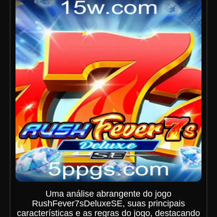
Uma análise abrangente do jogo
RushFever7sDeluxeSE, suas principais
características e as regras do jogo, destacando