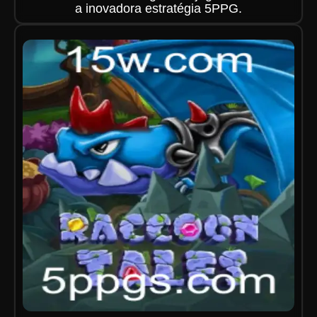
a inovadora estratégia 5PPG.