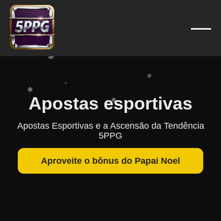
❄
❄
❄
❄
❄
❄
❄
❄
Apostas esportivas
❄
❄
Apostas Esportivas e a Ascensão da Tendência
❄
❄
5PPG
❄
Aproveite o bônus do Papai Noel