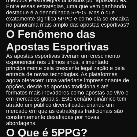
métodos e estratégias utilizados por apostadores.
Entre essas estratégias, uma que vem ganhando
destaque é a denominada 5PPG. Mas o que
exatamente significa 5PPG e como ela se encaixa
no panorama mais amplo das apostas esportivas?
O Fenômeno das
Apostas Esportivas
As apostas esportivas tiveram um crescimento
exponencial nos últimos anos, alimentado
principalmente pela crescente legalização e pela
entrada de novas tecnologias. As plataformas
agora oferecem uma variedade impressionante de
opções, desde as apostas tradicionais até
formatos mais inovadores como apostas ao vivo e
em mercados globais. Este cenário dinâmico tem
atraído um público diversificado, criando um
mercado em que as estratégias tradicionais são
constantemente desafiadas por novas
abordagens.
O Que é 5PPG?