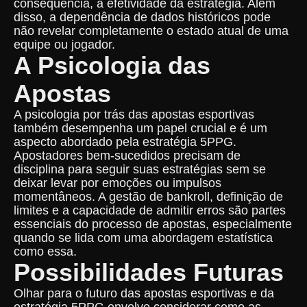
consequência, a efetividade da estratégia. Além
disso, a dependência de dados históricos pode
não revelar completamente o estado atual de uma
equipe ou jogador.
A Psicologia das
Apostas
A psicologia por trás das apostas esportivas
também desempenha um papel crucial e é um
aspecto abordado pela estratégia 5PPG.
Apostadores bem-sucedidos precisam de
disciplina para seguir suas estratégias sem se
deixar levar por emoções ou impulsos
momentâneos. A gestão de bankroll, definição de
limites e a capacidade de admitir erros são partes
essenciais do processo de apostas, especialmente
quando se lida com uma abordagem estatística
como essa.
Possibilidades Futuras
Olhar para o futuro das apostas esportivas e da