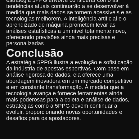
estratégia 5PPG envolve considerar como as
tendências atuais continuarão a se desenvolver à
medida que mais dados se tornem acessíveis e as
tecnologias melhorem. A inteligência artificial e o
aprendizado de máquina prometem levar as
análises estatísticas a um nível totalmente novo,
oferecendo previsões ainda mais precisas e
personalizadas.
Conclusão
A estratégia 5PPG ilustra a evolução e sofisticação
da indústria de apostas esportivas. Com base em
análise rigorosa de dados, ela oferece uma
abordagem inovadora em um mercado competitivo
e em constante transformação. À medida que a
tecnologia avança e fornece ferramentas ainda
mais poderosas para a coleta e análise de dados,
estratégias como a 5PPG devem continuar a
evoluir, proporcionando novas oportunidades e
desafios para os apostadores.