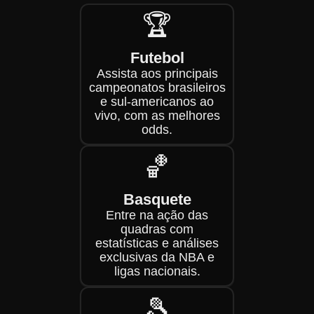
🏆
Futebol
Assista aos principais
campeonatos brasileiros
e sul-americanos ao
vivo, com as melhores
odds.
🏀
Basquete
Entre na ação das
quadras com
estatísticas e análises
exclusivas da NBA e
ligas nacionais.
🎾