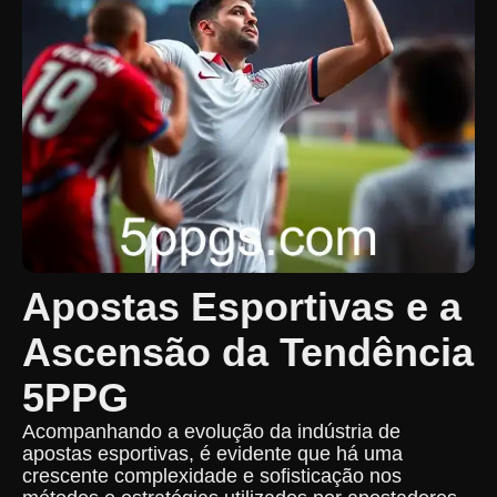
Apostas Esportivas e a
Ascensão da Tendência
5PPG
Acompanhando a evolução da indústria de
apostas esportivas, é evidente que há uma
crescente complexidade e sofisticação nos