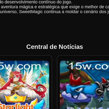
do desenvolvimento contínuo do jogo.
ventura mágica e estratégica que exige o melhor de ca
 universo, SweetMagic continua a moldar o cenário dos
Central de Notícias