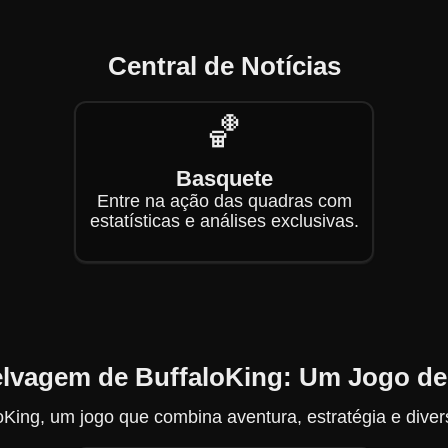
Central de Notícias
🏀
Basquete
Entre na ação das quadras com
estatísticas e análises exclusivas.
vagem de BuffaloKing: Um Jogo de 
oKing, um jogo que combina aventura, estratégia e diver