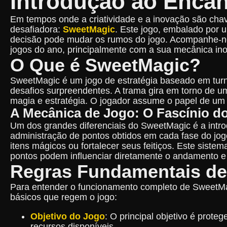
Introdução ao Enca
Em tempos onde a criatividade e a inovação são cha
desafiadora:
SweetMagic
. Este jogo, embalado por 
decisão pode mudar os rumos do jogo. Acompanhe-no
jogos do ano, principalmente com a sua mecânica i
O Que é SweetMagic?
SweetMagic é um jogo de estratégia baseado em turno
desafios surpreendentes. A trama gira em torno de u
magia e estratégia. O jogador assume o papel de um
A Mecânica de Jogo: O Fascínio d
Um dos grandes diferenciais do SweetMagic é a int
administração de pontos obtidos em cada fase do jogo
itens mágicos ou fortalecer seus feitiços. Este sis
pontos podem influenciar diretamente o andamento e o
Regras Fundamentais d
Para entender o funcionamento completo de SweetMagi
básicos que regem o jogo:
Objetivo do Jogo
: O principal objetivo é prot
recursos disponíveis.