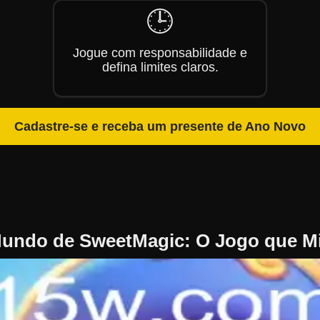
🕒
Jogue com responsabilidade e
defina limites claros.
Cadastre-se e receba um presente de Ano Novo
undo de SweetMagic: O Jogo que Mis