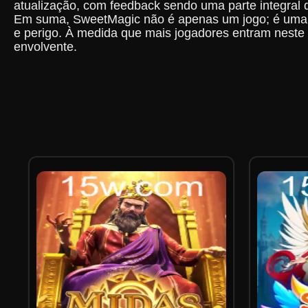
atualização, com feedback sendo uma parte integral 
Em suma, SweetMagic não é apenas um jogo; é uma a
e perigo. À medida que mais jogadores entram neste
envolvente.