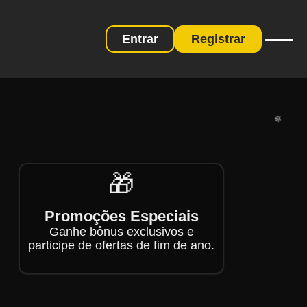
❄
Entrar
Registrar
❄
🎁
❄
Promoções Especiais
Ganhe bônus exclusivos e
participe de ofertas de fim de ano.