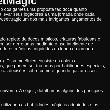
etMagic
ado dos games uma proposta tão doce quanto
 a levar seus jogadores a uma jornada onde cada
weetMagic um dos mais intrigantes lançamentos de
 repleto de doces místicos, criaturas fabulosas e
m ser derrotadas mediante o uso inteligente de
oderes mágicos adquiridos ao longo da jornada.
e). Essa mecânica consiste na coleta e
os, que podem ser trocados por habilidades especiais,
que as decisões sobre como e quando gastar esses
niverso. A seguir, detalhamos alguns dos princípios
 utilizando as habilidades mágicas adquiridas e os