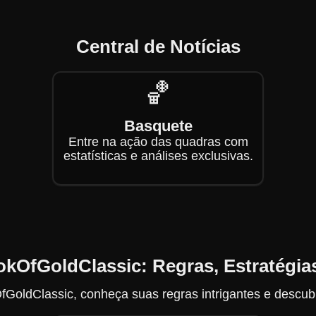
Central de Notícias
🏀
Basquete
Entre na ação das quadras com
estatísticas e análises exclusivas.
okOfGoldClassic: Regras, Estratégia
fGoldClassic, conheça suas regras intrigantes e descu