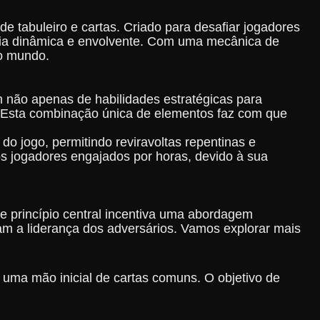
 tabuleiro e cartas. Criado para desafiar jogadores
ncia dinâmica e envolvente. Com uma mecânica de
 o mundo.
 não apenas de habilidades estratégicas para
 Esta combinação única de elementos faz com que
o jogo, permitindo reviravoltas repentinas e
s jogadores engajados por horas, devido à sua
ste princípio central incentiva uma abordagem
m a liderança dos adversários. Vamos explorar mais
uma mão inicial de cartas comuns. O objetivo de