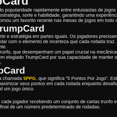
pCard
 popularidade rapidamente entre entusiastas de jogos de
estratégia, sorte e habilidade, garantindo uma experiê
ornou um favorito recente nas mesas de jogos em todo
 TrumpCard
e e estratégia em partes iguais. Os jogadores precisam
dar com o elemento de incerteza que cada rodada traz.
nte.
 trunfo, que desempenham um papel crucial na mecânica d
em elogiado TrumpCard por sua capacidade de manter o
.
pCard
 a chamada
5PPG
, que significa "5 Pontos Por Jogo". E
 maximizar seus pontos em cada rodada enquanto desafia
d um jogo único.
cada jogador recebendo um conjunto de cartas trunfo e 
o final de um número predeterminado de rodadas.