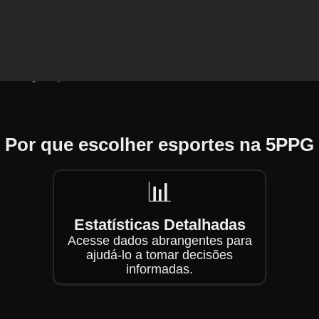
❄
❄
Por que escolher esportes na 5PPG
❄
❄
📊
Estatísticas Detalhadas
Acesse dados abrangentes para
ajudá-lo a tomar decisões
informadas.