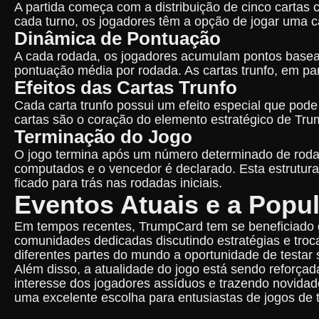
A partida começa com a distribuição de cinco cartas
cada turno, os jogadores têm a opção de jogar uma ca
Dinâmica de Pontuação
A cada rodada, os jogadores acumulam pontos basea
pontuação média por rodada. As cartas trunfo, em pa
Efeitos das Cartas Trunfo
Cada carta trunfo possui um efeito especial que pode
cartas são o coração do elemento estratégico de Tru
Terminação do Jogo
O jogo termina após um número determinado de rodad
computados e o vencedor é declarado. Esta estrutur
ficado para trás nas rodadas iniciais.
Eventos Atuais e a Popu
Em tempos recentes, TrumpCard tem se beneficiado d
comunidades dedicadas discutindo estratégias e troc
diferentes partes do mundo a oportunidade de testar 
Além disso, a atualidade do jogo está sendo reforça
interesse dos jogadores assíduos e trazendo novid
uma excelente escolha para entusiastas de jogos de 