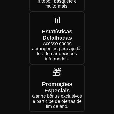
futebol, basquete e
muito mais.
📊
Estatísticas
Detalhadas
Acesse dados
abrangentes para ajudá-
lo a tomar decisões
informadas.
🎁
Promoções
Especiais
Ganhe bônus exclusivos
e participe de ofertas de
fim de ano.