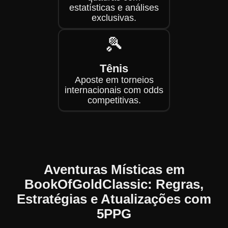
estatísticas e análises
exclusivas.
🎾
Tênis
Aposte em torneios
internacionais com odds
competitivas.
Aventuras Místicas em
BookOfGoldClassic: Regras,
Estratégias e Atualizações com
5PPG