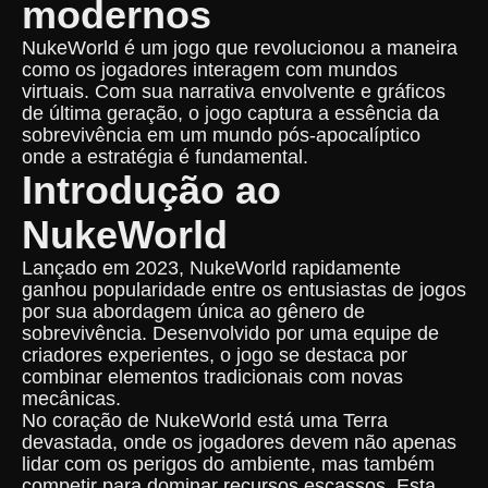
modernos
NukeWorld é um jogo que revolucionou a maneira
como os jogadores interagem com mundos
virtuais. Com sua narrativa envolvente e gráficos
de última geração, o jogo captura a essência da
sobrevivência em um mundo pós-apocalíptico
onde a estratégia é fundamental.
Introdução ao
NukeWorld
Lançado em 2023, NukeWorld rapidamente
ganhou popularidade entre os entusiastas de jogos
por sua abordagem única ao gênero de
sobrevivência. Desenvolvido por uma equipe de
criadores experientes, o jogo se destaca por
combinar elementos tradicionais com novas
mecânicas.
No coração de NukeWorld está uma Terra
devastada, onde os jogadores devem não apenas
lidar com os perigos do ambiente, mas também
competir para dominar recursos escassos. Esta