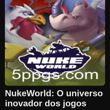
NukeWorld: O universo
inovador dos jogos