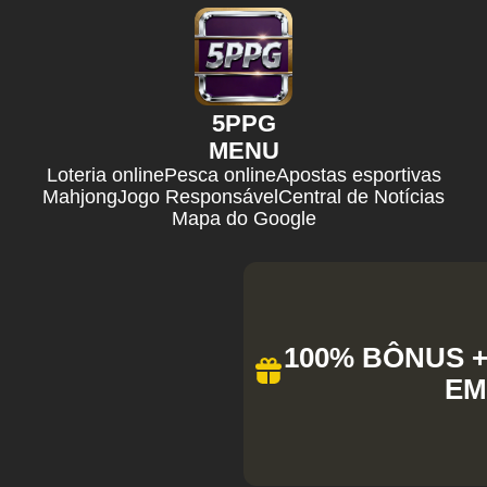
5PPG
MENU
Loteria online
Pesca online
Apostas esportivas
Mahjong
Jogo Responsável
Central de Notícias
Mapa do Google
100% BÔNUS + 
EM