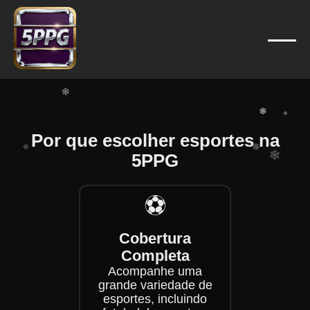
❄
❄
❄
❄
❄
❄
Por que escolher esportes na
5PPG
❄
❄
❄
⚽
❄
❄
❄
Cobertura
Completa
Acompanhe uma
grande variedade de
esportes, incluindo