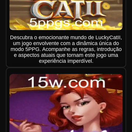
Descubra o emocionante mundo de LuckyCatII,
um jogo envolvente com a dinâmica única do
modo 5PPG. Acompanhe as regras, introdução
e aspectos atuais que tornam este jogo uma
experiência imperdível.