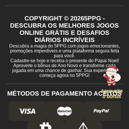
COPYRIGHT ©
2026
5PPG -
DESCUBRA OS MELHORES JOGOS
ONLINE GRÁTIS E DESAFIOS
DIÁRIOS INCRÍVEIS
Descubra a magia do 5PPG com jogos emocionantes,
promoções imperdíveis e uma plataforma segura feita
para você.
Cadastre-se hoje e receba o presente do Papai Noel!
Aproveite o bônus de Ano Novo e transforme cada
jogada em uma chance de ganhar. Sua experiência
começa agora no 5PPG!
Aproveite
MÉTODOS DE PAGAMENTO ACEITOS
o bônus